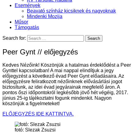
Események
Beavató színház kicsiknek és nagyoknak
Mindenki Mozija
Műsor
Támogatás
Search for:
Peer Gynt // előjegyzés
Kedves Nézőink! Köszönjük a hatalmas érdeklődést a Peer
Gynttel kapcsolatban! A mai nappal elindítjuk a jegy
előjegyzést a következő évad Peer Gynt előadásaira. Az
előjegyzésre feliratkozott nézőinknek elővásárlási jogot
biztosítunk, az idei évad jegyárainak megfelelő áron. A
pontos őszi időpontokról legkésőbb jövő hét végéig, 2017.
június 25-ig tájékoztatni fogunk mindenkit. Nagyon
köszönjük a figyelmeteket!
ELŐJEGYZÉS IDE KATTINTVA.
fotó: Slezak Zsuzsi