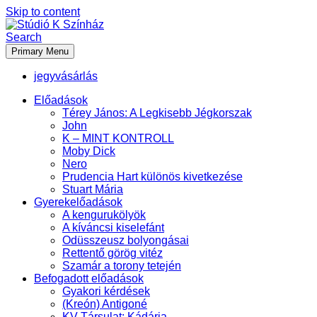
Skip to content
Search
Primary Menu
Stúdió K Színház
jegyvásárlás
Előadások
Térey János: A Legkisebb Jégkorszak
John
K – MINT KONTROLL
Moby Dick
Nero
Prudencia Hart különös kivetkezése
Stuart Mária
Gyerekelőadások
A kengurukölyök
A kíváncsi kiselefánt
Odüsszeusz bolyongásai
Rettentő görög vitéz
Szamár a torony tetején
Befogadott előadások
Gyakori kérdések
(Kreón) Antigoné
KV Társulat: Kádária