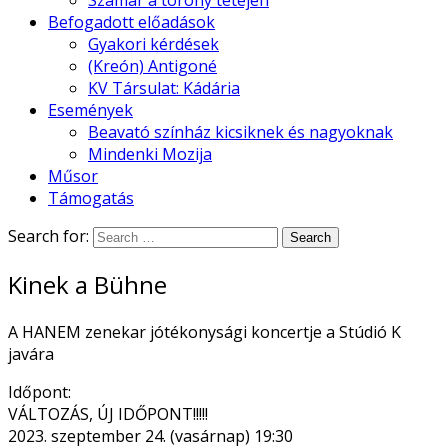
Szamár a torony tetején
Befogadott előadások
Gyakori kérdések
(Kreón) Antigoné
KV Társulat: Kádária
Események
Beavató színház kicsiknek és nagyoknak
Mindenki Mozija
Műsor
Támogatás
Search for:
Kinek a Bühne
A HANEM zenekar jótékonysági koncertje a Stúdió K
javára
Időpont:
VÁLTOZÁS, ÚJ IDŐPONT!!!!!
2023. szeptember 24. (vasárnap) 19:30