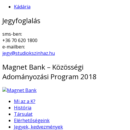
Kádária
Jegyfoglalás
sms-ben:
+36 70 620 1800
e-mailben:
jegy@studiokszinhaz.hu
Magnet Bank – Közösségi
Adományozási Program 2018
Mi az a K?
História
Társulat
Elérhetőségeink
Jegyek, kedvezmények