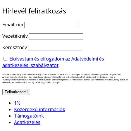
Hírlevél feliratkozás
Email-cím
Vezetéknév
Keresztnév
Elolvastam és elfogadom az Adatvédelmi és
adatkezelési szabályzatot
A Stúdió K Alapítvány az Ön adatait kizárólag az Önnel való kapcsolattartáshoz használja a fenti nyilatkozatban foglaltaknak megfelelően.
Amennyiben a későbbiekben úgy dönt, hogy leiratkozna hírlevelünkről, ezt a a láblécben lévő leiratkozás linkre kattintva, vagy a
studiok@studiokszinhaz.hu email címre küldött levélben bármikor megteheti. A 'Feliratkozom' gombra való kattintással elfogadja, hogy adatait az
Adatvédelmi és adatkezelési szabályzatnak megfelelően kezeljük.
1%
Közérdekű információk
Támogatóink
Adatkezelés