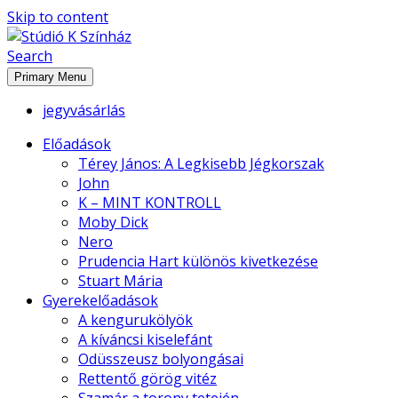
Skip to content
Search
Stúdió K Színház
Primary Menu
jegyvásárlás
Előadások
Térey János: A Legkisebb Jégkorszak
John
K – MINT KONTROLL
Moby Dick
Nero
Prudencia Hart különös kivetkezése
Stuart Mária
Gyerekelőadások
A kengurukölyök
A kíváncsi kiselefánt
Odüsszeusz bolyongásai
Rettentő görög vitéz