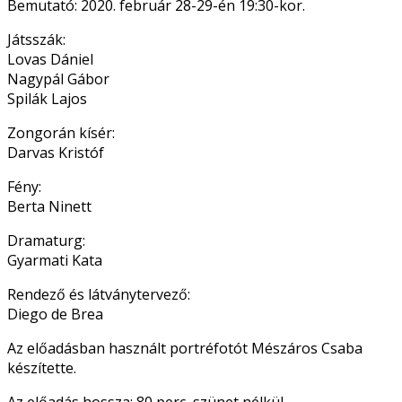
Bemutató: 2020. február 28-29-én 19:30-kor.
Játsszák:
Lovas Dániel
Nagypál Gábor
Spilák Lajos
Zongorán kísér:
Darvas Kristóf
Fény:
Berta Ninett
Dramaturg:
Gyarmati Kata
Rendező és látványtervező:
Diego de Brea
Az előadásban használt portréfotót Mészáros Csaba
készítette.
Az előadás hossza: 80 perc, szünet nélkül