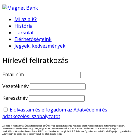
Mi az a K?
História
Társulat
Elérhetőségeink
Jegyek, kedvezmények
Hírlevél feliratkozás
Email-cím
Vezetéknév
Keresztnév
Elolvastam és elfogadom az Adatvédelmi és
adatkezelési szabályzatot
A Stúdió K Alapítvány az Ön adatait kizárólag az Önnel való kapcsolattartáshoz használja a fenti nyilatkozatban foglaltaknak megfelelően.
Amennyiben a későbbiekben úgy dönt, hogy leiratkozna hírlevelünkről, ezt a a láblécben lévő leiratkozás linkre kattintva, vagy a
studiok@studiokszinhaz.hu email címre küldött levélben bármikor megteheti. A 'Feliratkozom' gombra való kattintással elfogadja, hogy adatait az
Adatvédelmi és adatkezelési szabályzatnak megfelelően kezeljük.