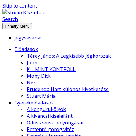
Skip to content
Search
Stúdió K Színház
Primary Menu
jegyvásárlás
Előadások
Térey János: A Legkisebb Jégkorszak
John
K – MINT KONTROLL
Moby Dick
Nero
Prudencia Hart különös kivetkezése
Stuart Mária
Gyerekelőadások
A kengurukölyök
A kíváncsi kiselefánt
Odüsszeusz bolyongásai
Rettentő görög vitéz