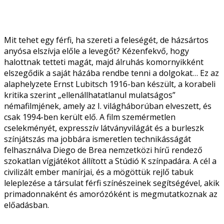
Mit tehet egy férfi, ha szereti a feleségét, de házsártos
anyósa elszívja előle a levegőt? Kézenfekvő, hogy
halottnak tetteti magát, majd álruhás komornyikként
elszegődik a saját házába rendbe tenni a dolgokat… Ez az
alaphelyzete Ernst Lubitsch 1916-ban készült, a korabeli
kritika szerint „ellenállhatatlanul mulatságos”
némafilmjének, amely az I. világháborúban elveszett, és
csak 1994-ben került elő. A film szemérmetlen
cselekményét, expresszív látványvilágát és a burleszk
színjátszás ma jobbára ismeretlen technikásságát
felhasználva Diego de Brea nemzetközi hírű rendező
szokatlan vígjátékot állított a Stúdió K színpadára. A cél a
civilizált ember manírjai, és a mögöttük rejlő tabuk
leleplezése a társulat férfi színészeinek segítségével, akik
primadonnaként és amorózóként is megmutatkoznak az
előadásban.