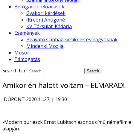
Szamár a torony tetején
Befogadott előadások
Gyakori kérdések
(Kreón) Antigoné
KV Társulat: Kádária
Események
Beavató színház kicsiknek és nagyoknak
Mindenki Mozija
Műsor
Támogatás
Search for:
Amikor én halott voltam – ELMARAD!
IDŐPONT
2020.11.27. | 19:30
-Modern burleszk Ernst Lubitsch azonos című némafilmje
alapján-