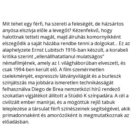
Mit tehet egy férfi, ha szereti a feleségét, de házsártos
anyósa elszívja előle a levegőt? Kézenfekvő, hogy
halottnak tetteti magát, majd álruhás komornyikként
elszegődik a saját házába rendbe tenni a dolgokat… Ez az
alaphelyzete Ernst Lubitsch 1916-ban készült, a korabeli
kritika szerint „ellenállhatatlanul mulatságos”
némafilmjének, amely az I. világháborúban elveszett, és
csak 1994-ben került elő. A film szemérmetlen
cselekményét, expresszív látványvilágát és a burleszk
színjátszás ma jobbára ismeretlen technikásságát
felhasználva Diego de Brea nemzetközi hírű rendező
szokatlan vígjátékot állított a Stúdió K színpadára. A cél a
civilizált ember manírjai, és a mögöttük rejlő tabuk
leleplezése a társulat férfi színészeinek segítségével, akik
primadonnaként és amorózóként is megmutatkoznak az
előadásban.