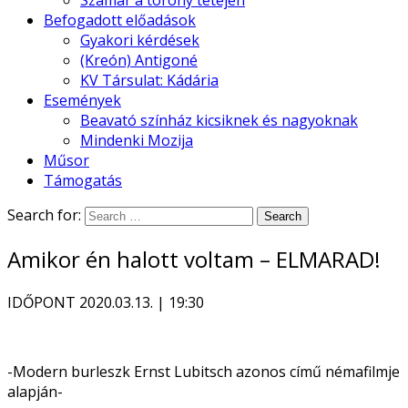
Szamár a torony tetején
Befogadott előadások
Gyakori kérdések
(Kreón) Antigoné
KV Társulat: Kádária
Események
Beavató színház kicsiknek és nagyoknak
Mindenki Mozija
Műsor
Támogatás
Search for:
Amikor én halott voltam – ELMARAD!
IDŐPONT
2020.03.13. | 19:30
-Modern burleszk Ernst Lubitsch azonos című némafilmje
alapján-