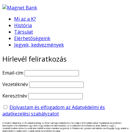
Mi az a K?
História
Társulat
Elérhetőségeink
Jegyek, kedvezmények
Hírlevél feliratkozás
Email-cím
Vezetéknév
Keresztnév
Elolvastam és elfogadom az Adatvédelmi és
adatkezelési szabályzatot
A Stúdió K Alapítvány az Ön adatait kizárólag az Önnel való kapcsolattartáshoz használja a fenti nyilatkozatban foglaltaknak megfelelően.
Amennyiben a későbbiekben úgy dönt, hogy leiratkozna hírlevelünkről, ezt a a láblécben lévő leiratkozás linkre kattintva, vagy a
studiok@studiokszinhaz.hu email címre küldött levélben bármikor megteheti. A 'Feliratkozom' gombra való kattintással elfogadja, hogy adatait az
Adatvédelmi és adatkezelési szabályzatnak megfelelően kezeljük.