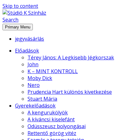
Skip to content
Search
Stúdió K Színház
Primary Menu
jegyvásárlás
Előadások
Térey János: A Legkisebb Jégkorszak
John
K – MINT KONTROLL
Moby Dick
Nero
Prudencia Hart különös kivetkezése
Stuart Mária
Gyerekelőadások
A kengurukölyök
A kíváncsi kiselefánt
Odüsszeusz bolyongásai
Rettentő görög vitéz