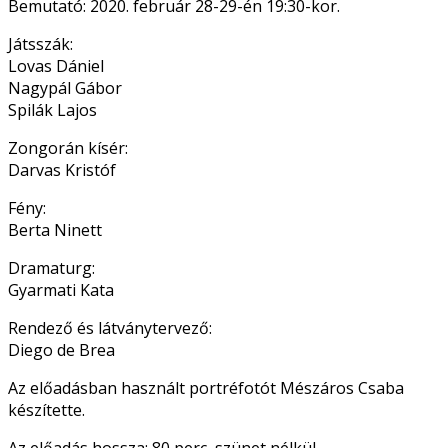
Bemutató: 2020. február 28-29-én 19:30-kor.
Játsszák:
Lovas Dániel
Nagypál Gábor
Spilák Lajos
Zongorán kísér:
Darvas Kristóf
Fény:
Berta Ninett
Dramaturg:
Gyarmati Kata
Rendező és látványtervező:
Diego de Brea
Az előadásban használt portréfotót Mészáros Csaba
készítette.
Az előadás hossza: 80 perc, szünet nélkül