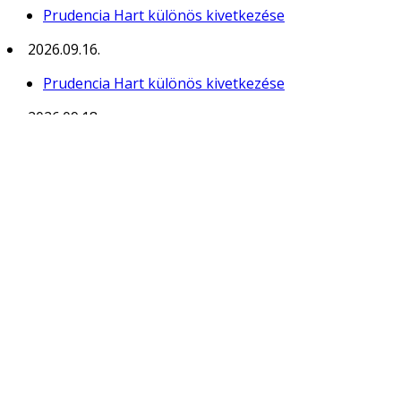
Prudencia Hart különös kivetkezése
2026.09.16.
Prudencia Hart különös kivetkezése
2026.09.18.
Térey János: A Legkisebb Jégkorszak
2026.09.19.
Térey János: A Legkisebb Jégkorszak
2026.10.11.
Prudencia Hart különös kivetkezése
2026.10.14.
Prudencia Hart különös kivetkezése
2026.10.16.