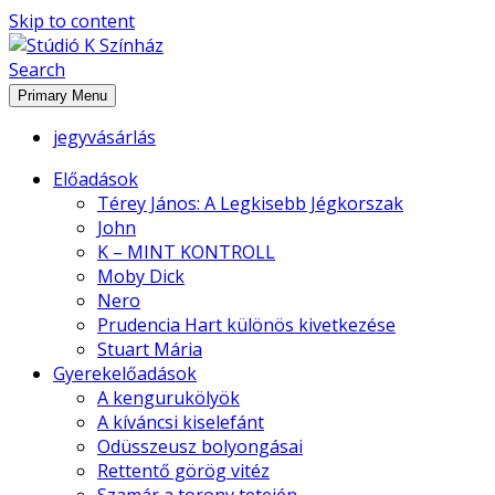
Skip to content
Search
Stúdió K Színház
Primary Menu
jegyvásárlás
Előadások
Térey János: A Legkisebb Jégkorszak
John
K – MINT KONTROLL
Moby Dick
Nero
Prudencia Hart különös kivetkezése
Stuart Mária
Gyerekelőadások
A kengurukölyök
A kíváncsi kiselefánt
Odüsszeusz bolyongásai
Rettentő görög vitéz