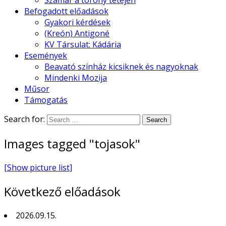
Szamár a torony tetején
Befogadott előadások
Gyakori kérdések
(Kreón) Antigoné
KV Társulat: Kádária
Események
Beavató színház kicsiknek és nagyoknak
Mindenki Mozija
Műsor
Támogatás
Search for:
Images tagged "tojasok"
[Show picture list]
Következő előadások
2026.09.15.