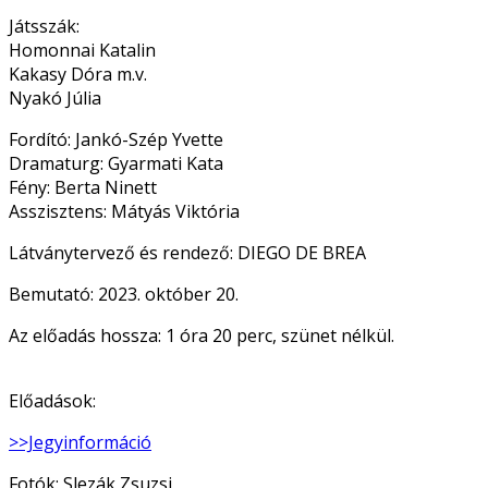
Játsszák:
Homonnai Katalin
Kakasy Dóra m.v.
Nyakó Júlia
Fordító:
Jankó-Szép Yvette
Dramaturg:
Gyarmati Kata
Fény:
Berta Ninett
Asszisztens:
Mátyás Viktória
Látványtervező és rendező:
DIEGO DE BREA
Bemutató: 2023. október 20.
Az előadás hossza: 1 óra 20 perc, szünet nélkül.
Előadások:
>>Jegyinformáció
Fotók: Slezák Zsuzsi