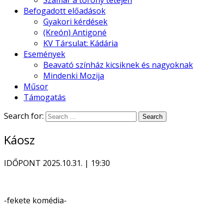
Szamár a torony tetején
Befogadott előadások
Gyakori kérdések
(Kreón) Antigoné
KV Társulat: Kádária
Események
Beavató színház kicsiknek és nagyoknak
Mindenki Mozija
Műsor
Támogatás
Search for:
Káosz
IDŐPONT
2025.10.31. | 19:30
-fekete komédia-