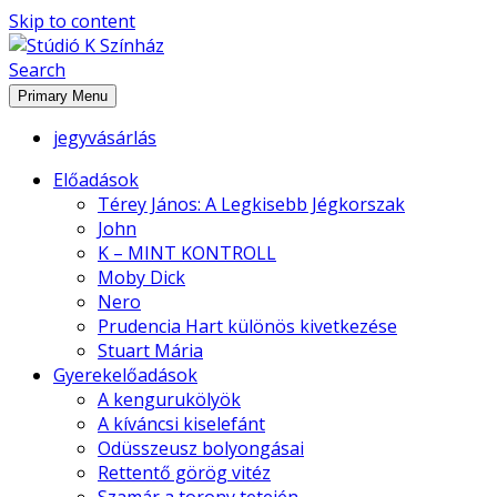
Skip to content
Search
Stúdió K Színház
Primary Menu
jegyvásárlás
Előadások
Térey János: A Legkisebb Jégkorszak
John
K – MINT KONTROLL
Moby Dick
Nero
Prudencia Hart különös kivetkezése
Stuart Mária
Gyerekelőadások
A kengurukölyök
A kíváncsi kiselefánt
Odüsszeusz bolyongásai
Rettentő görög vitéz