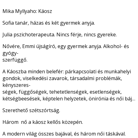
Mika Myllyaho: Káosz
Sofia tanár, házas és két gyermek anyja.
Julia pszichoterapeuta. Nincs férje, nincs gyereke.
Nővére, Emmi újságíró, egy gyermek anyja. Alkohol- és
gyógy-
szerfüggő.
A Káoszba minden belefér: párkapcsolati és munkahelyi
gondok, viselkedési zavarok, társadalmi problémák,
kényszeres-
ségek, függőségek, tehetetlenségek, esetlenségek,
kétségbeesések, képtelen helyzetek, önirónia és női báj…
Szerethető szétszórtság.
Három nő a káosz kellős közepén.
A modern világ összes bajával, és három női táskával.