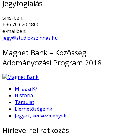
Jegyfoglalás
sms-ben:
+36 70 620 1800
e-mailben:
jegy@studiokszinhaz.hu
Magnet Bank – Közösségi
Adományozási Program 2018
Mi az a K?
História
Társulat
Elérhetőségeink
Jegyek, kedvezmények
Hírlevél feliratkozás