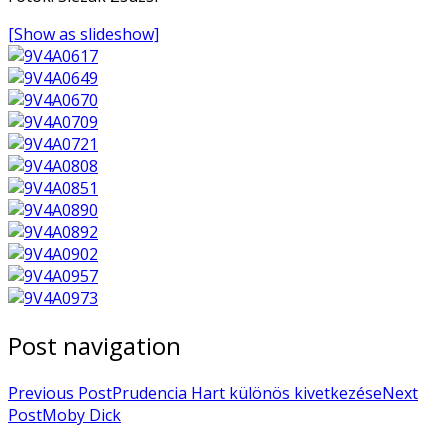
[Show as slideshow]
Post navigation
Previous Post
Prudencia Hart különös kivetkezése
Next
Post
Moby Dick