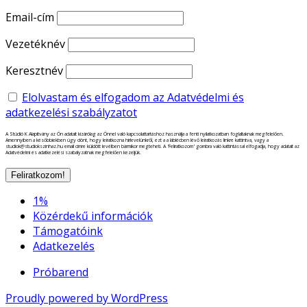
Email-cím
Vezetéknév
Keresztnév
Elolvastam és elfogadom az Adatvédelmi és
adatkezelési szabályzatot
A Stúdió K Alapítvány az Ön adatait kizárólag az Önnel való kapcsolattartáshoz használja a fenti nyilatkozatban foglaltaknak megfelelően.
Amennyiben a későbbiekben úgy dönt, hogy leiratkozna hírlevelünkről, ezt a a láblécben lévő leiratkozás linkre kattintva, vagy a
studiok@studiokszinhaz.hu email címre küldött levélben bármikor megteheti. A 'Feliratkozom' gombra való kattintással elfogadja, hogy adatait az
Adatvédelmi és adatkezelési szabályzatnak megfelelően kezeljük.
1%
Közérdekű információk
Támogatóink
Adatkezelés
Próbarend
Proudly powered by WordPress